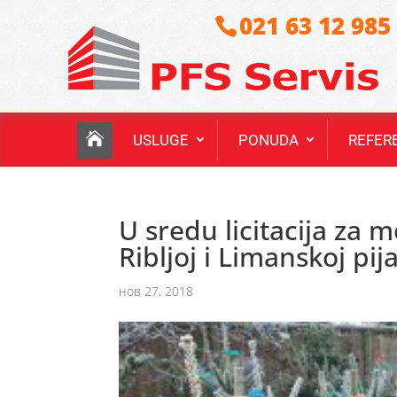
021 63 12 985
USLUGE
PONUDA
REFER
U sredu licitacija za m
Ribljoj i Limanskoj pija
нов 27, 2018