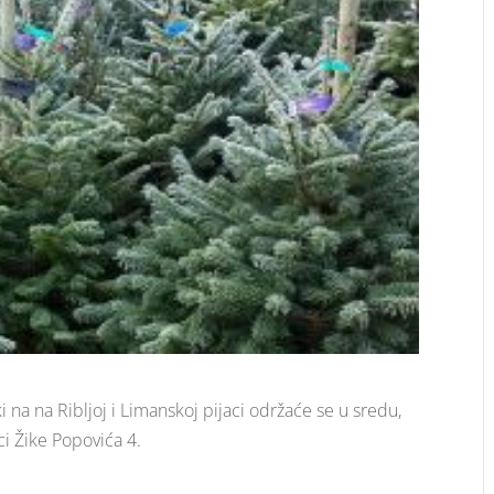
ki na na Ribljoj i Limanskoj pijaci održaće se u sredu,
ci Žike Popovića 4.