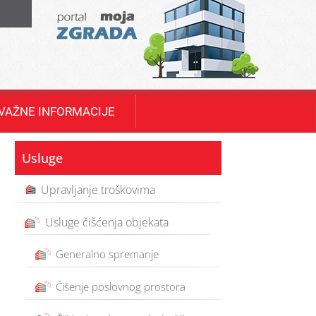
T
VAŽNE INFORMACIJE
Usluge
Upravljanje troškovima
Usluge čišćenja objekata
Generalno spremanje
Čišenje poslovnog prostora