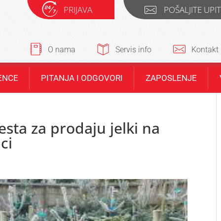
PRIJAVA
POŠALJITE UPI
O nama
Servis info
Kontakt
ENCE
PITANJA I ODGOVORI
ZAPOSLENJE
esta za prodaju jelki na
ci