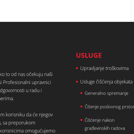
USLUGE
Upravljanje troškovima
ako to od nas očekuju naši
Usluge čišćenja objekata
ši Profesionalni upravnici
dgovornosti u radu i
Generalno spremanje
nerima.
Čišenje poslovnog prsto
em korisniku da će njegov
Čišćenje nakon
m, sa preporukom
građevinskih radova
st korisnicima omogućujemo