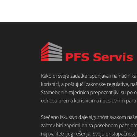
Kako bi svoje zadatke ispunjavali na način k
korisnici, a poštujući zakonske regulative, na
Stamebenih zajednica prepoznatljivi su po o
odnosu prema korisnicima i poslovnim part
Stečeno iskustvo daje sigurnost svakom naš
zahtev biti zaprimljen sa posebnom pažnjo
najkvalitetnijeg rešenja. Svoju pristupačno