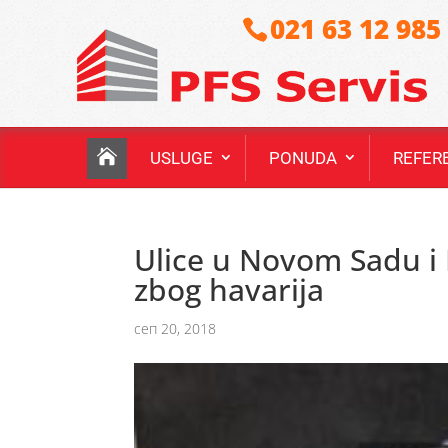
021 63 12 985
USLUGE
PONUDA
REFER
Ulice u Novom Sadu i
zbog havarija
сеп 20, 2018