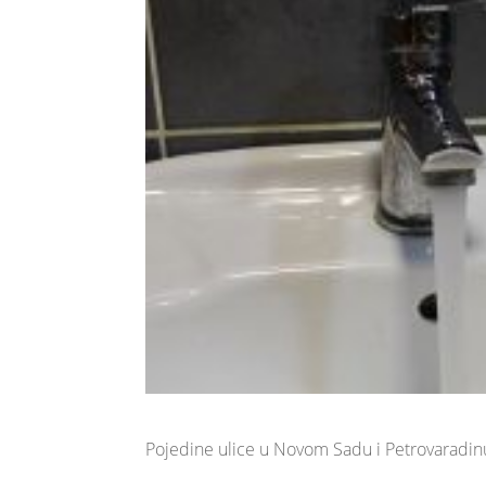
Pojedine ulice u Novom Sadu i Petrovaradin