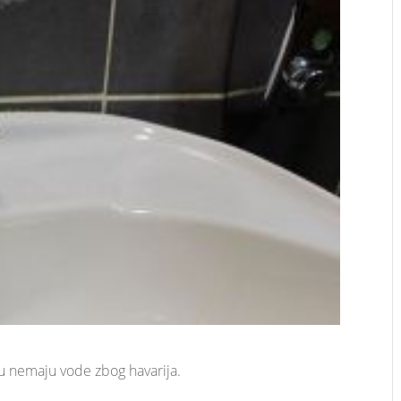
u nemaju vode zbog havarija.