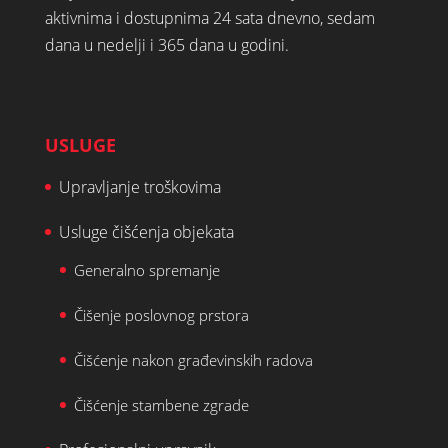
aktivnima i dostupnima 24 sata dnevno, sedam
dana u nedelji i 365 dana u godini.
USLUGE
Upravljanje troškovima
Usluge čišćenja objekata
Generalno spremanje
Čišenje poslovnog prstora
Čišćenje nakon građevinskih radova
Čišćenje stambene zgrade