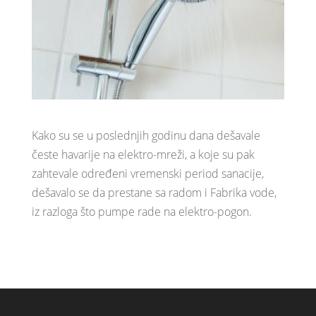
Kako su se u poslednjih godinu dana dešavale
česte havarije na elektro-mreži, a koje su pak
zahtevale određeni vremenski period sanacije,
dešavalo se da prestane sa radom i Fabrika vode,
iz razloga što pumpe rade na elektro-pogon.